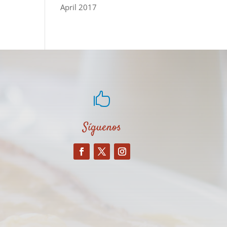
April 2017

Síguenos